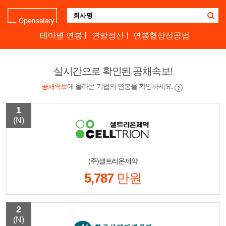
기
업
명
테마별 연봉
연말정산
연봉협상성공법
을
검
색
실시간으로 확인된 공채속보!
하
세
공채속보
에 올라온 기업의 연봉을 확인하세요.
요
1
(N)
(주)셀트리온제약
5,787
만원
2
(N)