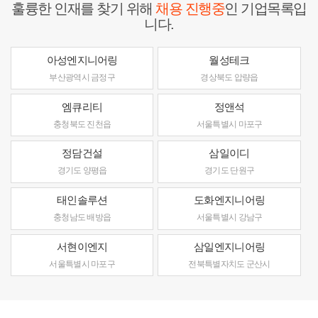
훌륭한 인재를 찾기 위해
채용 진행중
인 기업목록입
니다.
아성엔지니어링
월성테크
부산광역시 금정구
경상북도 압량읍
엠큐리티
정앤석
충청북도 진천읍
서울특별시 마포구
정담건설
삼일이디
경기도 양평읍
경기도 단원구
태인솔루션
도화엔지니어링
충청남도 배방읍
서울특별시 강남구
서현이엔지
삼일엔지니어링
서울특별시 마포구
전북특별자치도 군산시