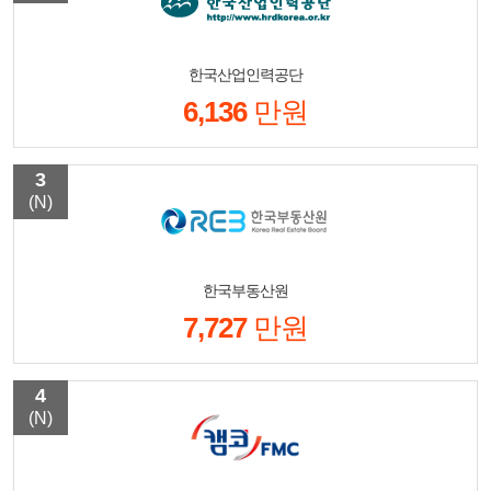
한국산업인력공단
6,136
만원
3
(N)
한국부동산원
7,727
만원
4
(N)