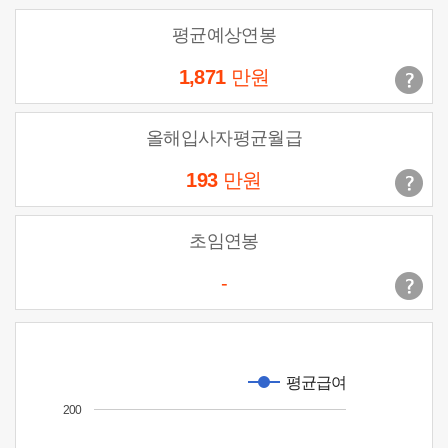
평균예상연봉
1,871
만원
올해입사자평균월급
193
만원
초임연봉
-
평균급여
200