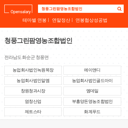
기
업
명
테마별 연봉
연말정산
연봉협상성공법
을
검
색
청풍그린팜영농조합법인
하
세
요
전라남도 화순군 청풍면
농업회사법인녹원목장
에이앤디
농업회사법인알엠
농업회사법인골드아이
창원청과시장
엠데일
염창산업
부흥양돈영농조합법인
제트스타
화계푸드