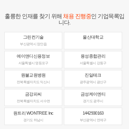
훌륭한 인재를 찾기 위해
채용 진행중
인 기업목록입
니다.
그린컨기술
울산대학교
부산광역시 장안읍
에이앤디신용정보
융성종합관리
서울특별시 영등포구
서울특별시 강동구
원불교원병원
진일테크
전북특별자치도 익산시
광주광역시 광산구
금강피씨
금성케이엔티
전북특별자치도 서수면
경기도 광주시
원트리 WONTREE Inc
1442930163
경기도 하남시
부산광역시 연제구