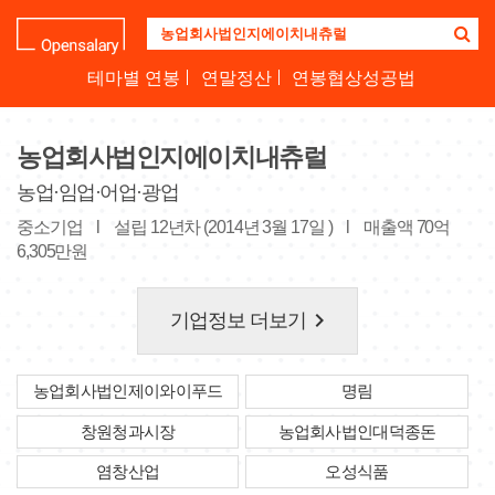
기
업
명
테마별 연봉
연말정산
연봉협상성공법
을
검
색
농업회사법인지에이치내츄럴
하
세
농업·임업·어업·광업
요
중소기업
l
설립 12년차 (2014년 3월 17일 )
l
매출액 70억
6,305만원
keyboard_arrow_right
기업정보 더보기
농업회사법인제이와이푸드
명림
창원청과시장
농업회사법인대덕종돈
염창산업
오성식품