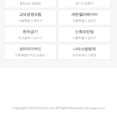
충청남도 음봉면
경기도 영통구
교보생명보험
새한엘리베이터
서울특별시 종로구
서울특별시 금천구
한국금기
신화프린팅
부산광역시 강서구
서울특별시 광진구
코리아더커드
나라소방방재
전북특별자치도 남원시
대구광역시 가창면
Copyright ©2026 Incruit Corp. All Rights Reserved.
[문의메일보내기]