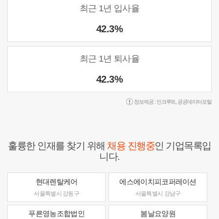
최근 1년 입사율
42.3%
최근 1년 퇴사율
42.3%
정보제공 :
인크루트
,
공공데이터포털
훌륭한 인재를 찾기 위해
채용 진행중
인 기업목록입
니다.
현대렌탈케어
에스에이치피코퍼레이션
서울특별시 강동구
서울특별시 강남구
푸른영농조합법인
봄날요양원