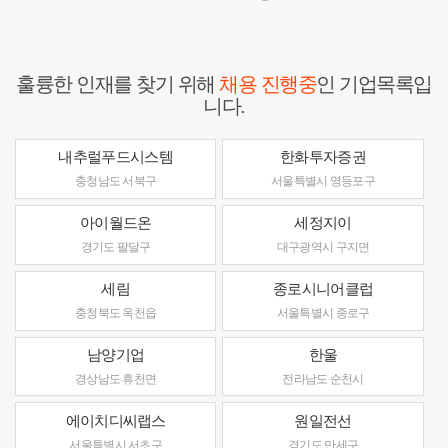
훌륭한 인재를 찾기 위해
채용 진행중
인 기업목록입
니다.
내추럴푸드시스템
한화투자증권
충청남도 서북구
서울특별시 영등포구
아이월드온
세정지이
경기도 팔달구
대구광역시 구지면
세림
종로시니어클럽
충청북도 옥천읍
서울특별시 종로구
남양기업
한울
경상남도 휴천면
전라남도 순천시
에이치디씨랩스
원일전선
서울특별시 서초구
경기도 만세구