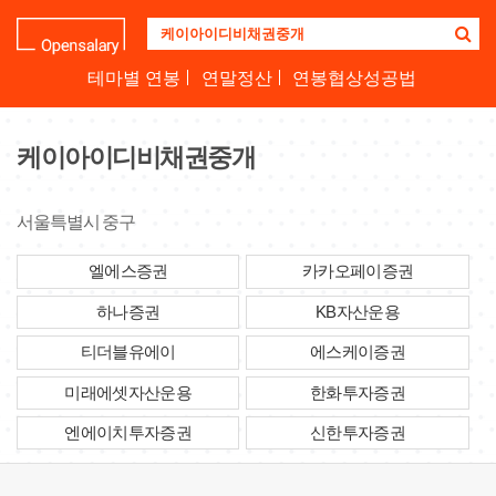
기
업
명
테마별 연봉
연말정산
연봉협상성공법
을
검
색
케이아이디비채권중개
하
세
요
서울특별시 중구
엘에스증권
카카오페이증권
하나증권
KB자산운용
티더블유에이
에스케이증권
미래에셋자산운용
한화투자증권
엔에이치투자증권
신한투자증권