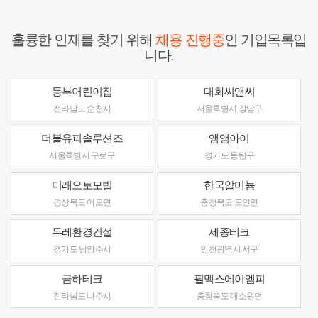
훌륭한 인재를 찾기 위해
채용 진행중
인 기업목록입
니다.
동부어린이집
대화씨앤씨
전라남도 순천시
서울특별시 강남구
더블유피솔루션즈
앰앰아이
서울특별시 구로구
경기도 동탄구
미래오토모빌
한국알미늄
경상북도 어모면
충청북도 도안면
두레환경건설
세종테크
경기도 남양주시
인천광역시 서구
금하테크
필맥스에이엠피
전라남도 나주시
충청북도 대소원면