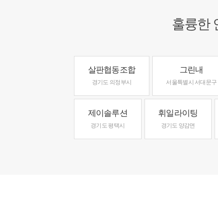
훌륭한 
살판협동조합
그린내
경기도 의정부시
서울특별시 서대문구
제이솔루션
휘일라이팅
경기도 평택시
경기도 양감면