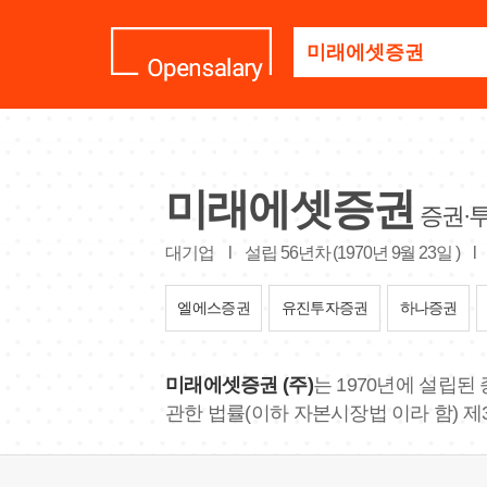
기
업
명
을
검
색
하
세
미래에셋증권
요
증권·
대기업
l
설립 56년차 (1970년 9월 23일 )
l
엘에스증권
유진투자증권
하나증권
미래에셋증권 (주)
는 1970년에 설립된
관한 법률(이하 자본시장법 이라 함) 