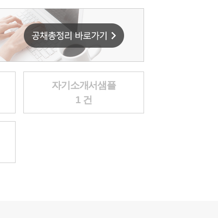
자기소개서샘플
1 건