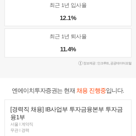
최근 1년 입사율
12.1%
최근 1년 퇴사율
11.4%
정보제공 :
인크루트
,
공공데이터포털
엔에이치투자증권는 현재
채용 진행중
입니다.
[경력직 채용] IB사업부 투자금융본부 투자금
융1부
서울
l
계약직
무관
l
경력