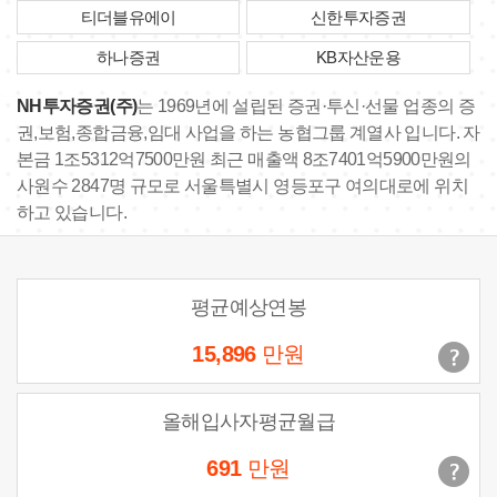
티더블유에이
신한투자증권
하나증권
KB자산운용
NH투자증권(주)
는 1969년에 설립된 증권·투신·선물 업종의 증
권,보험,종합금융,임대 사업을 하는 농협그룹 계열사 입니다. 자
본금 1조5312억7500만원 최근 매출액 8조7401억5900만원의
사원수 2847명 규모로 서울특별시 영등포구 여의대로에 위치
하고 있습니다.
평균예상연봉
15,896
만원
올해입사자평균월급
691
만원