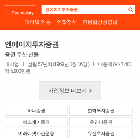
기
업
명
테마별 연봉
연말정산
연봉협상성공법
을
검
색
엔에이치투자증권
하
세
증권·투신·선물
요
대기업
l
설립 57년차 (1969년 1월 16일 )
l
매출액 8조 7,401
억 5,900만원
keyboard_arrow_right
기업정보 더보기
하나증권
한화투자증권
에스케이증권
유안타증권
미래에셋자산운용
유진투자증권