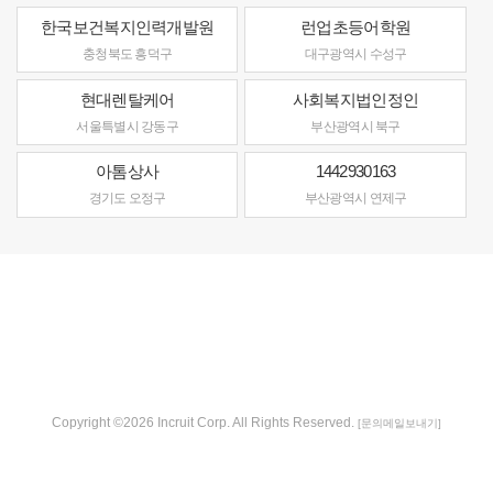
한국보건복지인력개발원
런업초등어학원
충청북도 흥덕구
대구광역시 수성구
현대렌탈케어
사회복지법인정인
서울특별시 강동구
부산광역시 북구
아톰상사
1442930163
경기도 오정구
부산광역시 연제구
Copyright ©2026 Incruit Corp. All Rights Reserved.
[문의메일보내기]