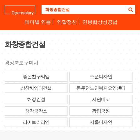
기
업
명
테마별 연봉
연말정산
연봉협상성공법
을
검
색
화창종합건설
하
세
요
경상북도 구미시
좋은친구씨엠
스푼디자인
삼창씨엠디건설
동두천노인복지요양센터
해강건설
시연데코
생각공작소
광림공원
라이브러리엔
서울디자인