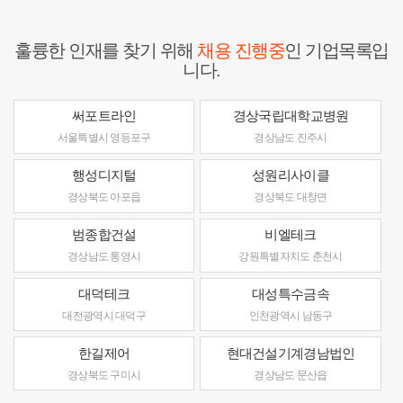
훌륭한 인재를 찾기 위해
채용 진행중
인 기업목록입
니다.
써포트라인
경상국립대학교병원
서울특별시 영등포구
경상남도 진주시
행성디지털
성원리사이클
경상북도 아포읍
경상북도 대창면
범종합건설
비엘테크
경상남도 통영시
강원특별자치도 춘천시
대덕테크
대성특수금속
대전광역시 대덕구
인천광역시 남동구
한길제어
현대건설기계경남법인
경상북도 구미시
경상남도 문산읍