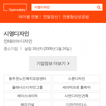
기
업
명
테마별 연봉
연말정산
연봉협상성공법
을
검
색
시영디자인
하
세
인테리어·디자인
요
중소기업
l
설립 18년차 (2008년 1월 24일 )
keyboard_arrow_right
기업정보 더보기
동두천노인복지요양센터
스푼디자인
플래너스디자인그룹
세라믹프로 홈케어
에이스네이처
시연디자인건축
해강건설
디자인미다스