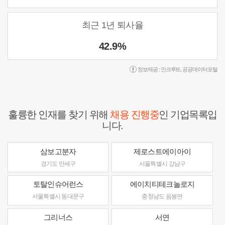
최근 1년 퇴사율
42.9%
정보제공 :
인크루트
,
공공데이터포털
훌륭한 인재를 찾기 위해
채용 진행중
인 기업목록입
니다.
삼보고분자
제로스트에이아이
경기도 만세구
서울특별시 강남구
토탈인슈어런스
에이치티테크놀로지
서울특별시 동대문구
충청남도 음봉면
그리너스
서연