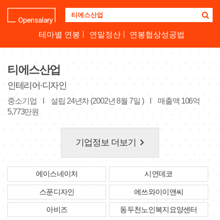
기
업
명
테마별 연봉
연말정산
연봉협상성공법
을
검
색
티에스산업
하
세
인테리어·디자인
요
중소기업
l
설립 24년차 (2002년 8월 7일 )
l
매출액 106억
5,773만원
keyboard_arrow_right
기업정보 더보기
에이스네이처
시연데코
스푼디자인
에쓰와이이앤씨
아비즈
동두천노인복지요양센터