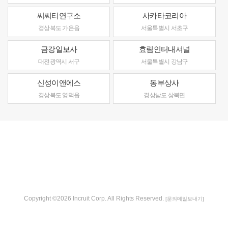
씨씨티연구소
사카타코리아
경상북도 가은읍
서울특별시 서초구
금강일보사
효림인터내셔널
대전광역시 서구
서울특별시 강남구
신성이앤에스
동부상사
경상북도 영덕읍
경상남도 상북면
Copyright ©2026 Incruit Corp. All Rights Reserved.
[문의메일보내기]