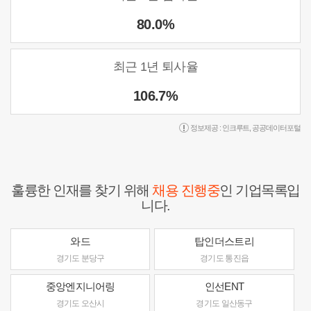
80.0%
최근 1년 퇴사율
106.7%
정보제공 :
인크루트
,
공공데이터포털
훌륭한 인재를 찾기 위해
채용 진행중
인 기업목록입
니다.
와드
탑인더스트리
경기도 분당구
경기도 통진읍
중앙엔지니어링
인선ENT
경기도 오산시
경기도 일산동구