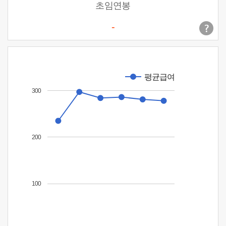
초임연봉
-
평균급여
300
200
100