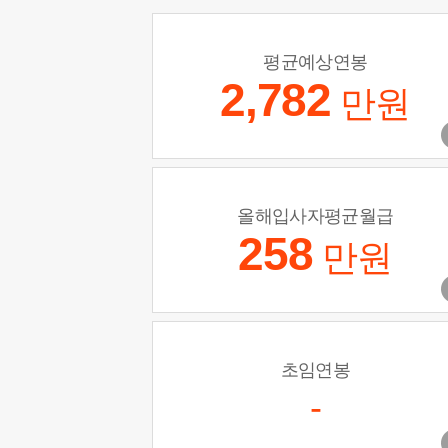
평균예상연봉
2,782
만원
올해입사자평균월급
258
만원
초임연봉
-