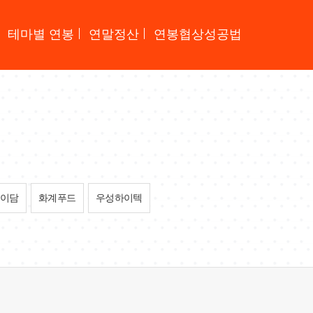
테마별 연봉
연말정산
연봉협상성공법
이담
화계푸드
우성하이텍