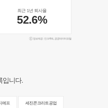
최근 1년 퇴사율
52.6%
정보제공 :
인크루트
,
공공데이터포털
록입니다.
티에프
세진콘크리트공업