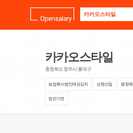
기
업
명
을
검
색
하
세
카카오스타일
요
충청북도 청주시 흥덕구
농업회사법인태성김치
상원산업
평창육
영진기연