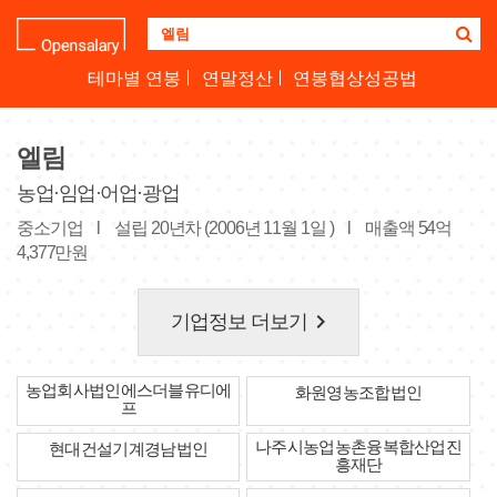
기
업
명
테마별 연봉
연말정산
연봉협상성공법
을
검
색
엘림
하
세
농업·임업·어업·광업
요
중소기업
l
설립 20년차 (2006년 11월 1일 )
l
매출액 54억
4,377만원
keyboard_arrow_right
기업정보 더보기
농업회사법인에스더블유디에
화원영농조합법인
프
나주시농업농촌융복합산업진
현대건설기계경남법인
흥재단