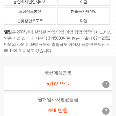
농업회사법인사바하
이담
보성정보통신
한솔농자재산업
눈꽃참한우포크
다원
엘림
은 2006년에 설립된 농업·임업·어업·광업 업종의 이노비즈
인증 기업 입니다. 자본금 3억5000만원 최근 매출액 67억2052
만원의 사원수 39명 규모로 충청남도 아산시 음봉면 연암산로
88-16에 위치하고 있습니다.
평균예상연봉
5,077
만원
올해입사자평균월급
448
만원