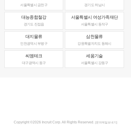
서울특별시 금천구
경기도 하남시
대능종합철강
서울특별시 여성가족재단
경기도 진접읍
서울특별시 동작구
대지물류
삼천물류
인천광역시 부평구
강원특별자치도 동해시
씨엠테크
세움기술
대구광역시 동구
서울특별시 강동구
Copyright ©2026 Incruit Corp. All Rights Reserved.
[문의메일보내기]