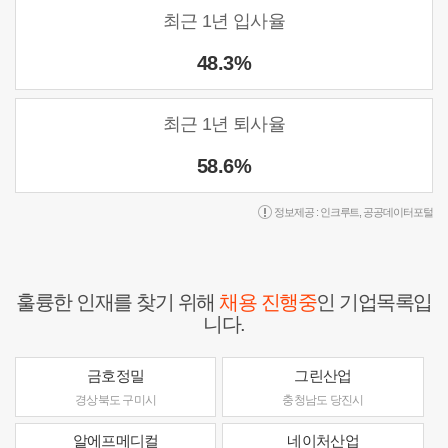
최근 1년 입사율
48.3%
최근 1년 퇴사율
58.6%
정보제공 :
인크루트
,
공공데이터포털
훌륭한 인재를 찾기 위해
채용 진행중
인 기업목록입
니다.
금호정밀
그린산업
경상북도 구미시
충청남도 당진시
알에프메디컬
네이처산업