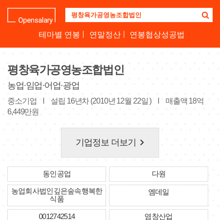
기
업
명
테마별 연봉
연말정산
연봉협상성공법
을
검
색
평창육가공영농조합법인
하
세
농업·임업·어업·광업
요
중소기업
l
설립 16년차 (2010년 12월 22일 )
l
매출액 18억
6,449만원
keyboard_arrow_right
기업정보 더보기
동인공업
다원
농업회사법인깊은숲속행복한
엠데일
식품
0012742514
염창산업