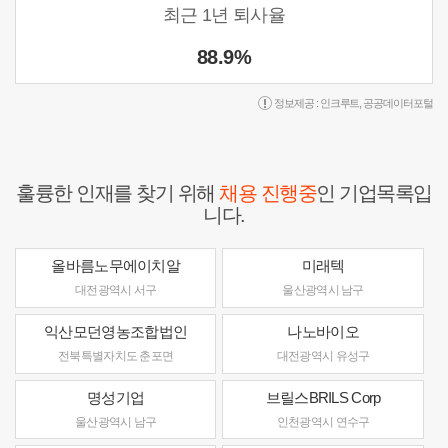
최근 1년 퇴사율
88.9%
정보제공 :
인크루트
,
공공데이터포털
훌륭한 인재를 찾기 위해
채용 진행중
인 기업목록입
니다.
올바름노무에이치알
미래텍
대전광역시 서구
울산광역시 남구
익산모던영농조합법인
나노바이오
전북특별자치도 춘포면
대전광역시 유성구
명성기업
브릴스BRILS Corp
울산광역시 남구
인천광역시 연수구