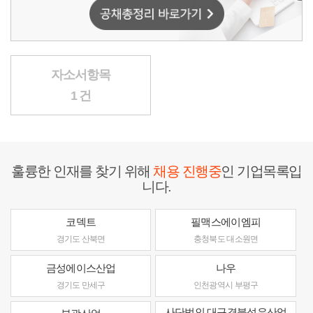
자소서항목
1 건
훌륭한 인재를 찾기 위해
채용 진행중
인 기업목록입
니다.
코덱트
필맥스에이엠피
경기도 산북면
충청북도 대소원면
금성에이스산업
나우
경기도 만세구
인천광역시 부평구
사단법인 대구경북섬유산업