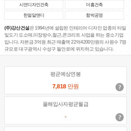
시연디자인건축
더홈건축
한얼알앤디
함박공영
(주)강산건설
은 1994년에 설립된 인테리어·디자인 업종의 타일
및도기 도소매,미장방수,철근,콘크리트 사업을 하는 중소기업
입니다. 자본금 3억원 최근 매출액 22억4200만원의 사원수 7명
규모로 대구광역시 수성구 들안로에 위치하고 있습니다.
평균예상연봉
7,818
만원
올해입사자평균월급
-