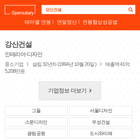
기
업
명
테마별 연봉
연말정산
연봉협상성공법
을
검
색
강산건설
하
세
인테리어·디자인
요
중소기업
l
설립 32년차 (1994년 10월 20일 )
l
매출액 41억
5,208만원
keyboard_arrow_right
기업정보 더보기
그들
서울디자인
스푼디자인
우성건설
광림공원
도시와미래