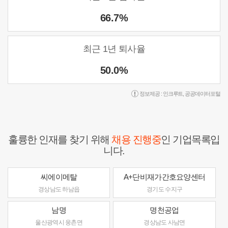
66.7%
최근 1년 퇴사율
50.0%
정보제공 :
인크루트
,
공공데이터포털
훌륭한 인재를 찾기 위해
채용 진행중
인 기업목록입
니다.
씨에이메탈
A+단비재가간호요양센터
경상남도 하남읍
경기도 수지구
남명
명천공업
울산광역시 웅촌면
경상남도 사남면