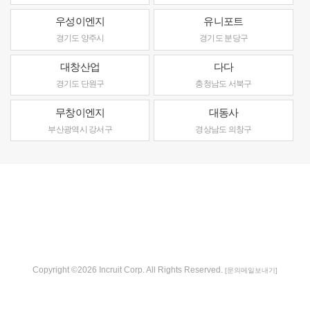
우성이엔지
유니포트
경기도 양주시
경기도 분당구
대창산업
다다
경기도 단원구
충청남도 서북구
무창이엔지
대동사
부산광역시 강서구
경상남도 의창구
Copyright ©2026 Incruit Corp. All Rights Reserved.
[문의메일보내기]