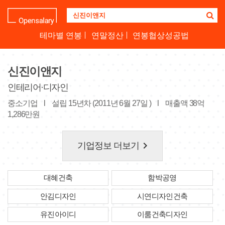
기
업
명
테마별 연봉
연말정산
연봉협상성공법
을
검
색
신진이앤지
하
세
인테리어·디자인
요
중소기업
l
설립 15년차 (2011년 6월 27일 )
l
매출액 38억
1,286만원
keyboard_arrow_right
기업정보 더보기
대혜건축
함박공영
안김디자인
시연디자인건축
유진아이디
이룸건축디자인