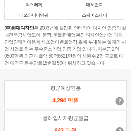
엑스뻬제
대혜건축
에쓰와이이앤씨
스페이스제이
(주)현대디자인
은 2003년에 설립된 인테리어·디자인 업종의 실
내건축공사업도어, 문짝, 문틀판매업환경 디자인업산업 디자
인업인테리어용품 제조업이벤트업각 호에 부대하는 일체의 사
업 사업을 하는 우수중소기업 인증 기업 입니다. 자본금 2억
0500만원 최근 매출액 50억8621만원의 사원수 2명 규모로 대
전 대덕구 동춘당로15번길 50에 위치하고 있습니다.
평균예상연봉
4,294
만원
올해입사자평균월급
643
만원