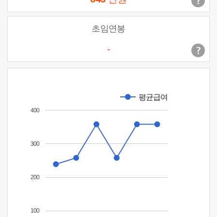
초임연봉
-
평균급여
400
300
200
100