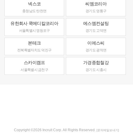
넥스코
씨엠코리아
충청남도 탄천면
경기도 영통구
유한회사 쿡메디칼코리아
에스엠컨설팅
서울특별시 영등포구
경기도 고덕면
본테크
이에스씨
전북특별자치도 덕진구
경기도 광적면
스카이캠프
가경종합철강
서울특별시 금천구
경기도 시흥시
Copyright ©2026 Incruit Corp. All Rights Reserved.
[문의메일보내기]