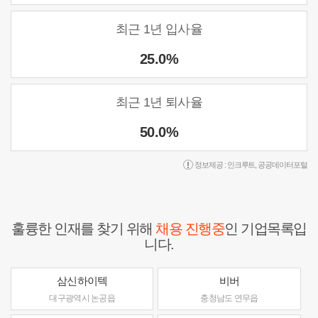
최근 1년 입사율
25.0%
최근 1년 퇴사율
50.0%
정보제공 :
인크루트
,
공공데이터포털
훌륭한 인재를 찾기 위해
채용 진행중
인 기업목록입
니다.
삼신하이텍
비버
대구광역시 논공읍
충청남도 연무읍