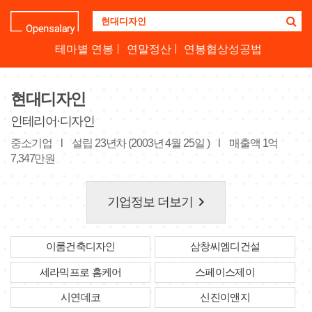
기
업
명
테마별 연봉
연말정산
연봉협상성공법
을
검
색
현대디자인
하
세
인테리어·디자인
요
중소기업
l
설립 23년차 (2003년 4월 25일 )
l
매출액 1억
7,347만원
keyboard_arrow_right
기업정보 더보기
이룸건축디자인
삼창씨엠디건설
세라믹프로 홈케어
스페이스제이
시연데코
신진이앤지