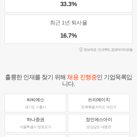
33.3%
최근 1년 퇴사율
16.7%
정보제공 :
인크루트
,
공공데이터포털
훌륭한 인재를 찾기 위해
채용 진행중
인 기업목록입
니다.
씨씨에스
쓰리에이치
경기도 시흥시
전북특별자치도 덕진구
하나증권
정인에스아이
서울특별시 영등포구
경상남도 대동면