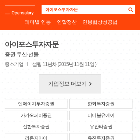
기
업
명
테마별 연봉
연말정산
연봉협상성공법
을
검
색
아이포스투자자문
하
세
증권·투신·선물
요
중소기업
l
설립 11년차 (2015년 11월 11일 )
keyboard_arrow_right
기업정보 더보기
엔에이치투자증권
한화투자증권
카카오페이증권
티더블유에이
신한투자증권
유안타증권
라온지아이
유진투자증권