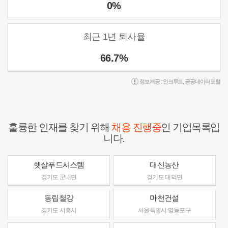
0%
최근 1년 퇴사율
66.7%
정보제공 :
인크루트
,
공공데이터포털
훌륭한 인재를 찾기 위해
채용 진행중
인 기업목록입
니다.
햇살푸드시스템
대신농산
경기도 군내면
경기도 대덕면
동립철강
마천건설
경기도 시흥시
서울특별시 영등포구