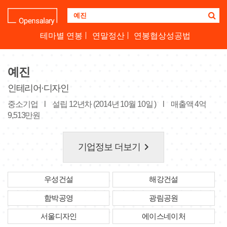
기
업
명
테마별 연봉
연말정산
연봉협상성공법
을
검
색
예진
하
세
인테리어·디자인
요
중소기업
l
설립 12년차 (2014년 10월 10일 )
l
매출액 4억
9,513만원
keyboard_arrow_right
기업정보 더보기
우성건설
해강건설
함박공영
광림공원
서울디자인
에이스네이처