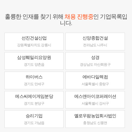
훌륭한 인재를 찾기 위해
채용 진행중
인 기업목록입
니다.
선진건설산업
신양종합건설
강원특별자치도 강릉시
전라남도 나주시
삼성훼밀리요양원
성경
경기도 양촌읍
경상남도 마산회원구
하이버스
에바다일렉컴
경기도 만세구
서울특별시 중랑구
에스씨에이게임분당
에스앤아이코퍼레이션
경기도 분당구
서울특별시 강서구
승리기업
옐로우팜농업회사법인
경기도 가남읍
충청남도 신풍면