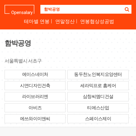
기
업
명
테마별 연봉
연말정산
연봉협상성공법
을
검
색
함박공영
하
세
요
서울특별시 서초구
에이스네이처
동두천노인복지요양센터
시연디자인건축
세라믹프로 홈케어
라이브러리엔
삼창씨엠디건설
아비즈
티에스산업
에쓰와이이앤씨
스페이스제이