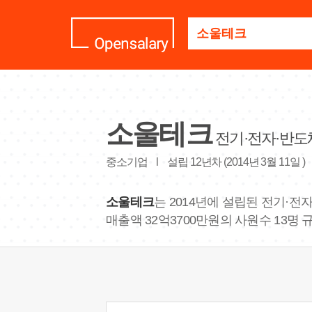
기
업
명
을
검
색
하
세
소울테크
요
전기·전자·반도
중소기업
l
설립 12년차 (2014년 3월 11일 )
소울테크
는 2014년에 설립된 전기·전자
매출액 32억3700만원의 사원수 13명