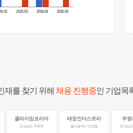
26.02
2026.03
2026.04
2026.05
인재를 찾기 위해
채용 진행중
인 기업목
클라이밍코리아
태정인더스트리
무량
경상남도 주촌면
울산광역시 언양읍
경상남도