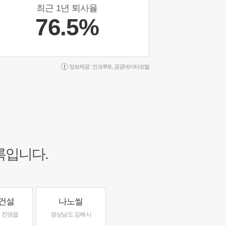
최근 1년 퇴사율
76.5%
정보제공 :
인크루트
,
공공데이터포털
록입니다.
건설
나노씰
 진영읍
경상남도 김해시