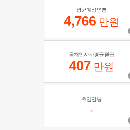
평균예상연봉
4,766
만원
올해입사자평균월급
407
만원
초임연봉
-