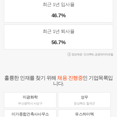
최근 1년 입사율
46.7%
최근 1년 퇴사율
56.7%
정보제공 :
인크루트
,
공공데이터포털
훌륭한 인재를 찾기 위해
채용 진행중
인 기업목록입
니다.
미광화학
성우
부산광역시 사상구
경상북도 칠곡군
이가종합건축사사무소
유스하이텍