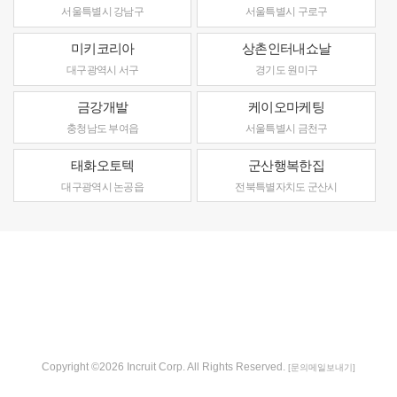
서울특별시 강남구
서울특별시 구로구
미키코리아
상촌인터내쇼날
대구광역시 서구
경기도 원미구
금강개발
케이오마케팅
충청남도 부여읍
서울특별시 금천구
태화오토텍
군산행복한집
대구광역시 논공읍
전북특별자치도 군산시
Copyright ©2026 Incruit Corp. All Rights Reserved.
[문의메일보내기]