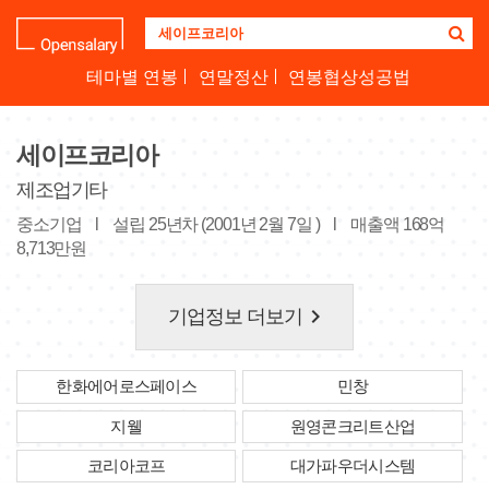
기
업
명
테마별 연봉
연말정산
연봉협상성공법
을
검
색
세이프코리아
하
세
제조업기타
요
중소기업
l
설립 25년차 (2001년 2월 7일 )
l
매출액 168억
8,713만원
keyboard_arrow_right
기업정보 더보기
한화에어로스페이스
민창
지웰
원영콘크리트산업
코리아코프
대가파우더시스템