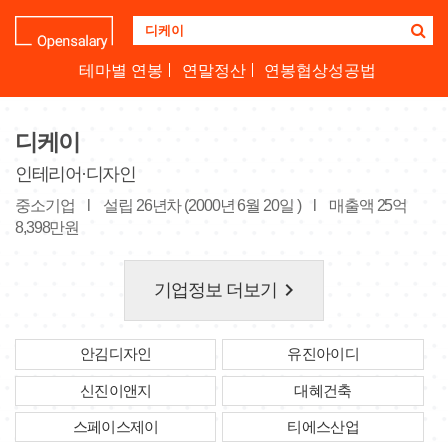
기
업
명
테마별 연봉
연말정산
연봉협상성공법
을
검
색
디케이
하
세
인테리어·디자인
요
중소기업
l
설립 26년차 (2000년 6월 20일 )
l
매출액 25억
8,398만원
keyboard_arrow_right
기업정보 더보기
안김디자인
유진아이디
신진이앤지
대혜건축
스페이스제이
티에스산업