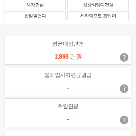
해강건설
삼창씨엠디건설
한얼알앤디
세라믹프로 홈케어
평균예상연봉
1,893
만원
올해입사자평균월급
-
초임연봉
-