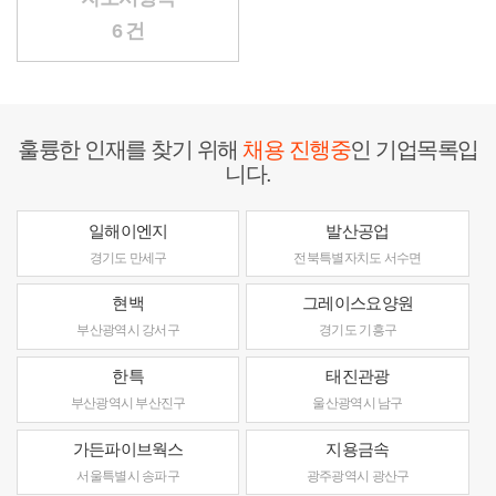
6 건
훌륭한 인재를 찾기 위해
채용 진행중
인 기업목록입
니다.
일해이엔지
발산공업
경기도 만세구
전북특별자치도 서수면
현백
그레이스요양원
부산광역시 강서구
경기도 기흥구
한특
태진관광
부산광역시 부산진구
울산광역시 남구
가든파이브웍스
지용금속
서울특별시 송파구
광주광역시 광산구