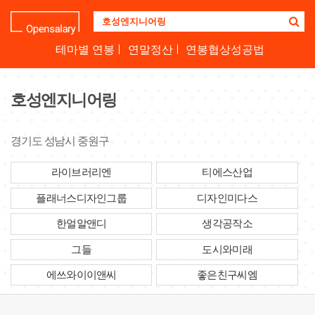
기
업
명
테마별 연봉
연말정산
연봉협상성공법
을
검
색
호성엔지니어링
하
세
요
경기도 성남시 중원구
라이브러리엔
티에스산업
플래너스디자인그룹
디자인미다스
한얼알앤디
생각공작소
그들
도시와미래
에쓰와이이앤씨
좋은친구씨엠