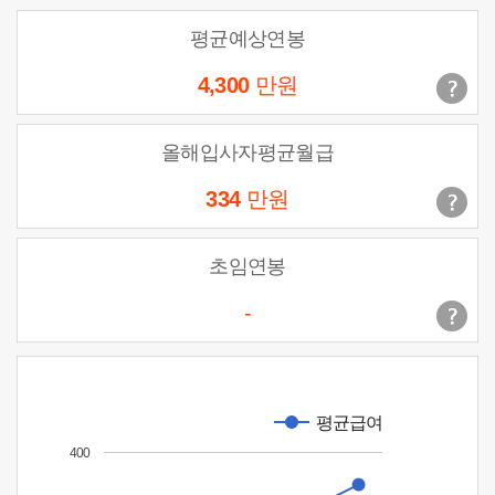
평균예상연봉
4,300
만원
올해입사자평균월급
334
만원
초임연봉
-
평균급여
400