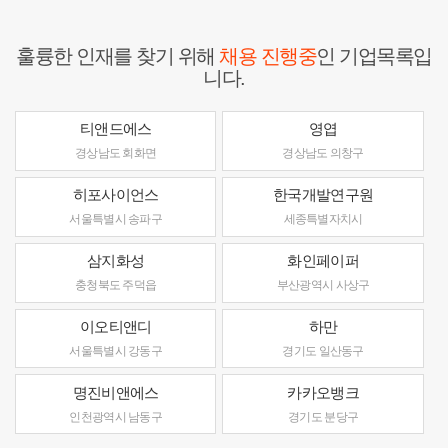
훌륭한 인재를 찾기 위해
채용 진행중
인 기업목록입
니다.
티앤드에스
영엽
경상남도 회화면
경상남도 의창구
히포사이언스
한국개발연구원
서울특별시 송파구
세종특별자치시
삼지화성
화인페이퍼
충청북도 주덕읍
부산광역시 사상구
이오티앤디
하만
서울특별시 강동구
경기도 일산동구
명진비앤에스
카카오뱅크
인천광역시 남동구
경기도 분당구