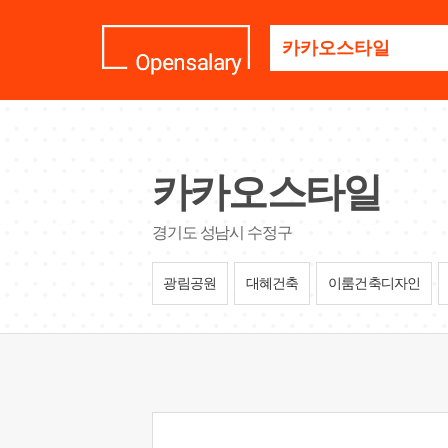
기
업
명
을
검
색
하
세
카카오스타일
요
경기도 성남시 수정구
광림공원
대혜건축
이룸건축디자인