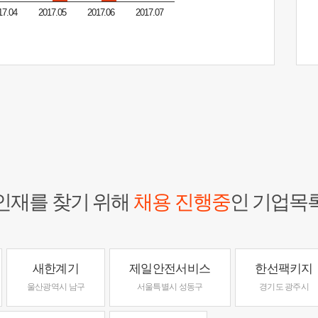
17.04
2017.05
2017.06
2017.07
인재를 찾기 위해
채용 진행중
인 기업목
새한계기
제일안전서비스
한선팩키지
울산광역시 남구
서울특별시 성동구
경기도 광주시