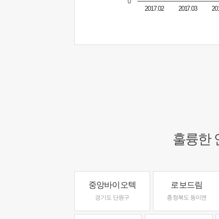
0
2017.02
2017.03
20
훌륭한 
중앙바이오텍
로보드림
경기도 단원구
충청북도 동이면