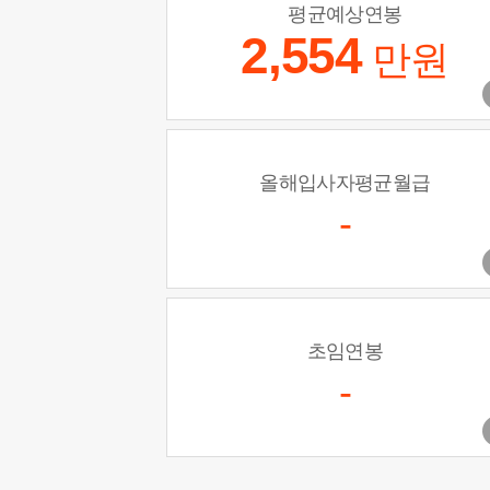
평균예상연봉
2,554
만원
올해입사자평균월급
-
초임연봉
-