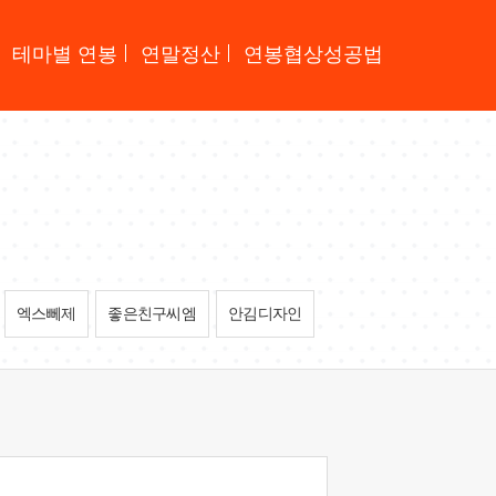
테마별 연봉
연말정산
연봉협상성공법
엑스뻬제
좋은친구씨엠
안김디자인