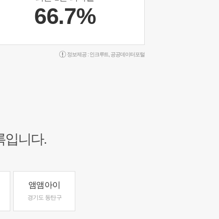
66.7%
정보제공 :
인크루트
,
공공데이터포털
록입니다.
앰앰아이
경기도 동탄구