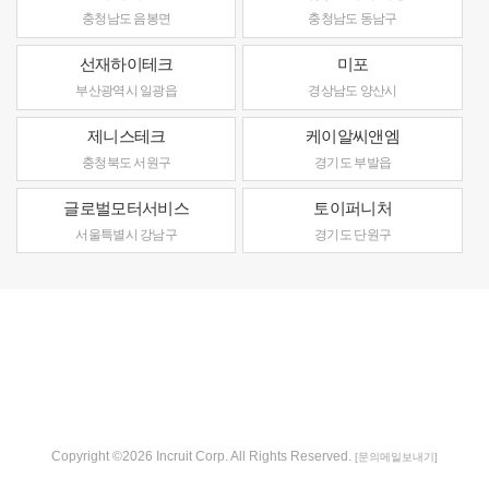
충청남도 음봉면
충청남도 동남구
선재하이테크
미포
부산광역시 일광읍
경상남도 양산시
제니스테크
케이알씨앤엠
충청북도 서원구
경기도 부발읍
글로벌모터서비스
토이퍼니처
서울특별시 강남구
경기도 단원구
Copyright ©2026 Incruit Corp. All Rights Reserved.
[문의메일보내기]