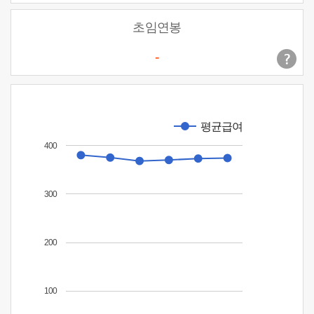
초임연봉
-
평균급여
400
300
200
100