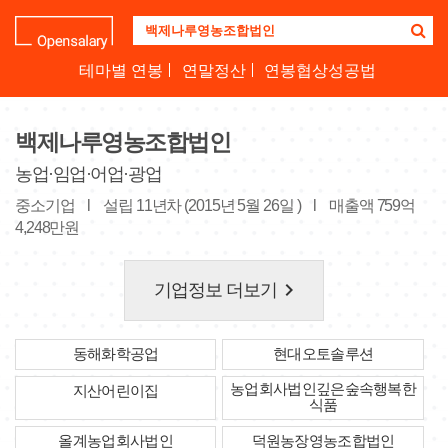
기
업
명
테마별 연봉
연말정산
연봉협상성공법
을
검
색
백제나루영농조합법인
하
세
농업·임업·어업·광업
요
중소기업
l
설립 11년차 (2015년 5월 26일 )
l
매출액 759억
4,248만원
keyboard_arrow_right
기업정보 더보기
동해화학공업
현대오토솔루션
농업회사법인깊은숲속행복한
지산어린이집
식품
올계농업회사법인
덕원농장영농조합법인