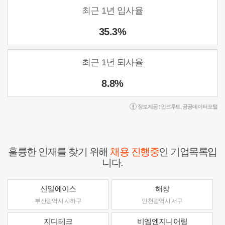
최근 1년 입사율
35.3%
최근 1년 퇴사율
8.8%
정보제공 :
인크루트
,
공공데이터포털
훌륭한 인재를 찾기 위해
채용 진행중
인 기업목록입
니다.
신일에이스
해창
부산광역시 사하구
인천광역시 서구
지디테크
비엠엔지니어링