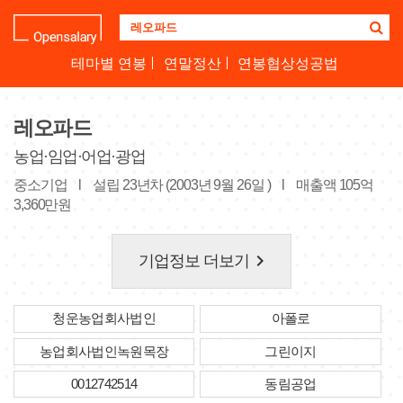
기
업
명
테마별 연봉
연말정산
연봉협상성공법
을
검
색
레오파드
하
세
농업·임업·어업·광업
요
중소기업
l
설립 23년차 (2003년 9월 26일 )
l
매출액 105억
3,360만원
keyboard_arrow_right
기업정보 더보기
청운농업회사법인
아폴로
농업회사법인녹원목장
그린이지
0012742514
동림공업