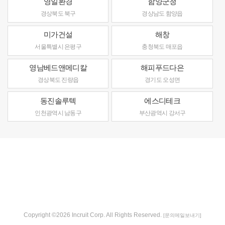
영일환경
함양군청
경상북도 북구
경상남도 함양읍
미가건설
해창
서울특별시 은평구
충청북도 매포읍
영남베드앤메디칼
해피푸드다은
경상북도 진량읍
경기도 오성면
동진솔루텍
에스디테크
인천광역시 남동구
부산광역시 강서구
Copyright ©2026 Incruit Corp. All Rights Reserved.
[문의메일보내기]