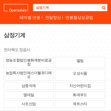
기
업
명
테마별 연봉
연말정산
연봉협상성공법
을
검
색
삼정기계
하
세
요
전라북도 정읍시
영농조합법인봉화계분비료공
엘림
장
농업회사법인에스더블유디에
오성식품
프
삼중석재
지산어린이집
엠데일
화계푸드
사조산업
제트스타