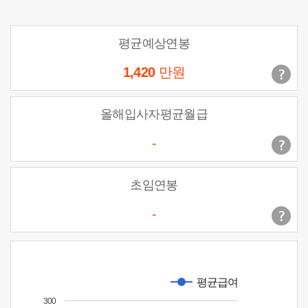
평균예상연봉
1,420
만원
올해입사자평균월급
-
초임연봉
-
평균급여
300