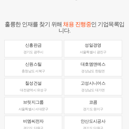
훌륭한 인재를 찾기 위해
채용 진행중
인 기업목록입
니다.
신흥판금
성일경영
경기도 광주시
서울특별시 광진구
신원스틸
대호엠앤에스
충청남도 서북구
경상남도 한림면
칠성건설
고성시니어스
대전광역시 유성구
경상남도 대가면
브릿지그룹
코콤
서울특별시 서대문구
경기도 원미구
비엠씨전자
안산도시공사
경기도 단원구
경기도 단원구