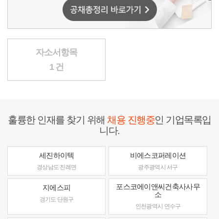
자소서항목
1 건
훌륭한 인재를 찾기 위해
채용 진행중
인 기업목록입
니다.
세진하이텍
비에스코퍼레이션
경상남도 진례면
광주광역시 서구
포스코에이앤씨건축사사무
지에스피
소
경기도 단원구
인천광역시 연수구