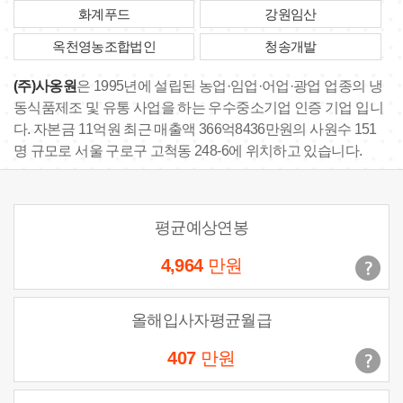
화계푸드
강원임산
옥천영농조합법인
청송개발
(주)사옹원
은 1995년에 설립된 농업·임업·어업·광업 업종의 냉
동식품제조 및 유통 사업을 하는 우수중소기업 인증 기업 입니
다. 자본금 11억원 최근 매출액 366억8436만원의 사원수 151
명 규모로 서울 구로구 고척동 248-6에 위치하고 있습니다.
평균예상연봉
4,964
만원
올해입사자평균월급
407
만원