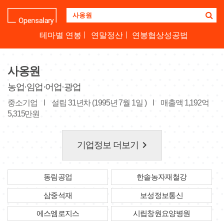
기
업
명
테마별 연봉
연말정산
연봉협상성공법
을
검
색
사옹원
하
세
농업·임업·어업·광업
요
중소기업
l
설립 31년차 (1995년 7월 1일 )
l
매출액 1,192억
5,315만원
keyboard_arrow_right
기업정보 더보기
동림공업
한솔농자재철강
삼중석재
보성정보통신
에스엠로지스
시립창원요양병원