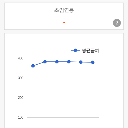
초임연봉
-
평균급여
400
300
200
100