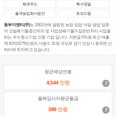
화계푸드
특수정밀
올계농업회사법인
로보드림
동부이엔티(주)
는 2002년에 설립된 농업·임업·어업·광업 업종
의 건설폐기물중간처리 및 사업장폐기물수집운반처리 사업을
하는 우수중소기업 인증 기업 입니다. 자본금 5억원 최근 매출
액 82억0279만원의 사원수 31명 규모로 경기 안성시 원곡면 산
하리에 위치하고 있습니다.
평균예상연봉
4,544
만원
올해입사자평균월급
389
만원