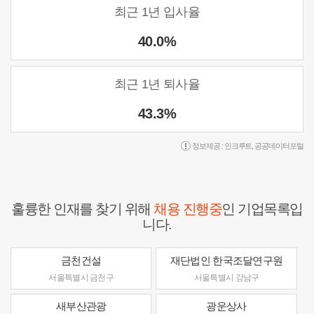
최근 1년 입사율
40.0%
최근 1년 퇴사율
43.3%
정보제공 :
인크루트
,
공공데이터포털
훌륭한 인재를 찾기 위해
채용 진행중
인 기업목록입
니다.
금천건설
재단법인 한국조달연구원
서울특별시 금천구
서울특별시 강남구
새부산관광
광운상사