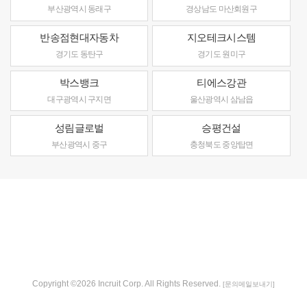
부산광역시 동래구
경상남도 마산회원구
반송점현대자동차
지오테크시스템
경기도 동탄구
경기도 원미구
박스뱅크
티에스강관
대구광역시 구지면
울산광역시 삼남읍
성림글로벌
승평건설
부산광역시 중구
충청북도 중앙탑면
Copyright ©2026 Incruit Corp. All Rights Reserved.
[문의메일보내기]