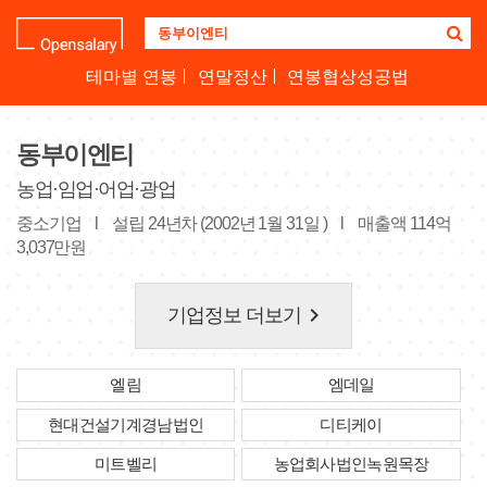
기
업
명
테마별 연봉
연말정산
연봉협상성공법
을
검
색
동부이엔티
하
세
농업·임업·어업·광업
요
중소기업
l
설립 24년차 (2002년 1월 31일 )
l
매출액 114억
3,037만원
keyboard_arrow_right
기업정보 더보기
엘림
엠데일
현대건설기계경남법인
디티케이
미트벨리
농업회사법인녹원목장