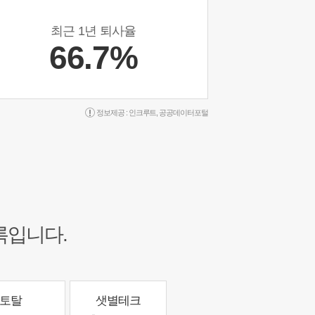
최근 1년 퇴사율
66.7%
정보제공 :
인크루트
,
공공데이터포털
록입니다.
토탈
샛별테크