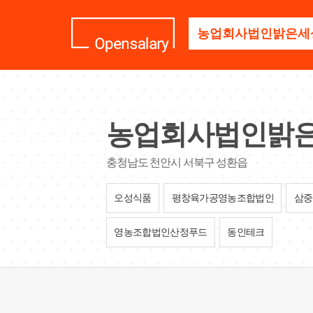
기
업
명
을
검
색
하
세
농업회사법인밝
요
충청남도 천안시 서북구 성환읍
오성식품
평창육가공영농조합법인
삼중
영농조합법인산정푸드
동인테크