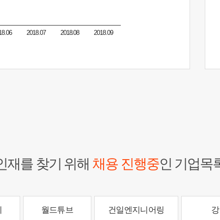
18.06
2018.07
2018.08
2018.09
인재를 찾기 위해
채용 진행중
인 기업목
치
월드튜브
건일엔지니어링
강