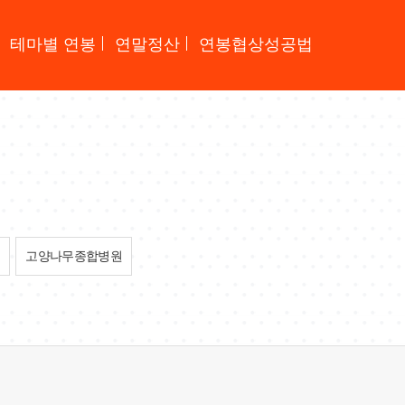
테마별 연봉
연말정산
연봉협상성공법
고양나무종합병원