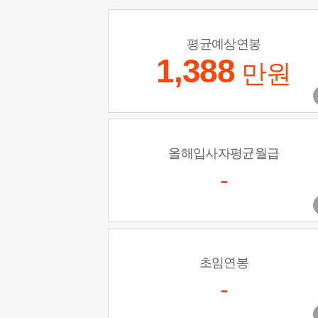
평균예상연봉
1,388
만원
올해입사자평균월급
-
초임연봉
-