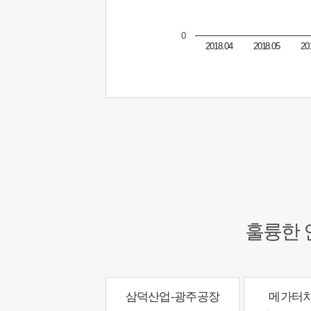
0
2018.04
2018.05
20
훌륭한 
삼덕산업-광주공장
메가터