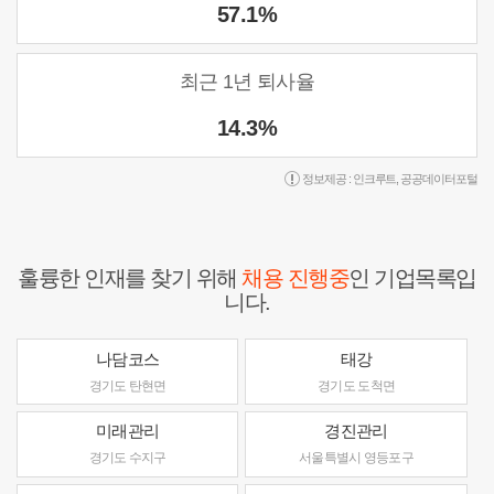
57.1%
최근 1년 퇴사율
14.3%
정보제공 :
인크루트
,
공공데이터포털
훌륭한 인재를 찾기 위해
채용 진행중
인 기업목록입
니다.
나담코스
태강
경기도 탄현면
경기도 도척면
미래관리
경진관리
경기도 수지구
서울특별시 영등포구