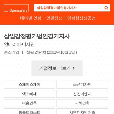
기
업
명
테마별 연봉
연말정산
연봉협상성공법
을
검
색
삼일감정평가법인경기지사
하
세
인테리어·디자인
요
중소기업
l
설립 24년차 (2002년 10월 1일 )
keyboard_arrow_right
기업정보 더보기
스페이스제이
스푼디자인
엑스뻬제
신진이앤지
더홈건축
대혜건축
청솔트러스트
시연디자인건축