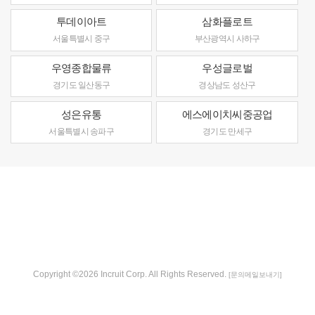
투데이아트
삼화플로트
서울특별시 중구
부산광역시 사하구
우영종합물류
우성글로벌
경기도 일산동구
경상남도 성산구
성은유통
에스에이치씨중공업
서울특별시 송파구
경기도 만세구
Copyright ©2026 Incruit Corp. All Rights Reserved.
[문의메일보내기]