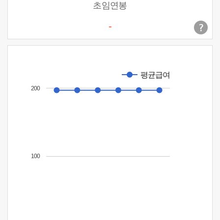
초임연봉
-
평균급여
200
100