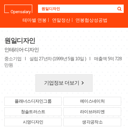
기
업
명
테마별 연봉
연말정산
연봉협상성공법
을
검
색
원일디자인
하
세
인테리어·디자인
요
중소기업
l
설립 27년차 (1999년 5월 10일 )
l
매출액 5억 728
만원
keyboard_arrow_right
기업정보 더보기
플래너스디자인그룹
에이스네이처
청솔트러스트
라이브러리엔
시영디자인
생각공작소