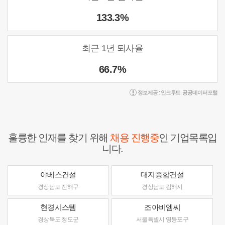
133.3%
최근 1년 퇴사율
66.7%
정보제공 :
인크루트
,
공공데이터포털
훌륭한 인재를 찾기 위해
채용 진행중
인 기업목록입
니다.
야베스건설
대지종합건설
경상남도 진해구
경상남도 김해시
현경시스템
조아비엠씨
경상북도 청도군
서울특별시 영등포구