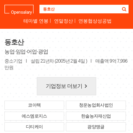
기
업
명
테마별 연봉
연말정산
연봉협상성공법
을
검
색
동호산
하
세
농업·임업·어업·광업
요
중소기업
l
설립 21년차 (2005년 2월 4일 )
l
매출액 9억 7,996
만원
keyboard_arrow_right
기업정보 더보기
코아텍
청운농업회사법인
에스엠로지스
한솔농자재산업
디티케이
광양앵글