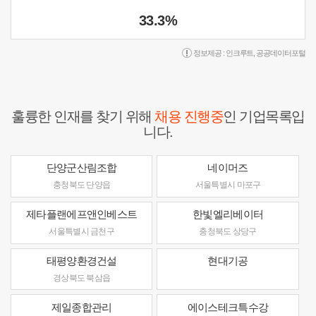
33.3%
정보제공 :
인크루트
,
공공데이터포털
훌륭한 인재를 찾기 위해
채용 진행중
인 기업목록입
니다.
단양군산림조합
네이머즈
충청북도 단양읍
서울특별시 마포구
제타플랜에프앤인베스트
한빛엘리베이터
서울특별시 금천구
충청북도 상당구
태평양환경건설
현대기공
경상북도 북삼읍
제일종합관리
에이스테크특수강