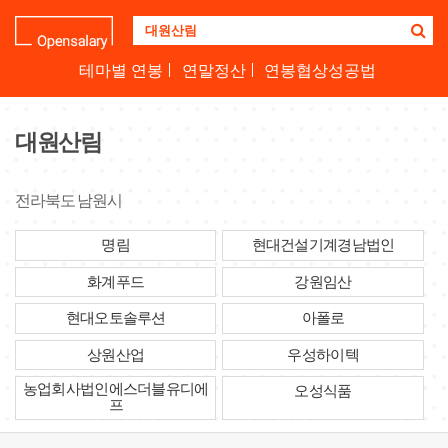
기
업
명
테마별 연봉
연말정산
연봉협상성공법
을
검
색
대원산림
하
세
요
전라북도 남원시
명림
현대건설기계경남법인
화계푸드
강원임산
현대오토솔루션
아폴로
상원산업
우성하이텍
농업회사법인에스더블유디에
오성식품
프