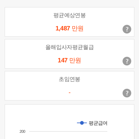
평균예상연봉
1,487
만원
올해입사자평균월급
147
만원
초임연봉
-
평균급여
200