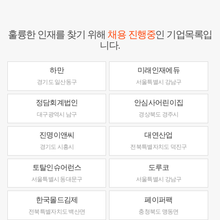
훌륭한 인재를 찾기 위해
채용 진행중
인 기업목록입
니다.
하만
미래인재에듀
경기도 일산동구
서울특별시 강남구
정담회계법인
안심사어린이집
대구광역시 남구
경상북도 경주시
진명이앤씨
대연산업
경기도 시흥시
전북특별자치도 덕진구
토탈인슈어런스
도루코
서울특별시 동대문구
서울특별시 강남구
한국몰드김제
페이퍼팩
전북특별자치도 백산면
충청북도 맹동면