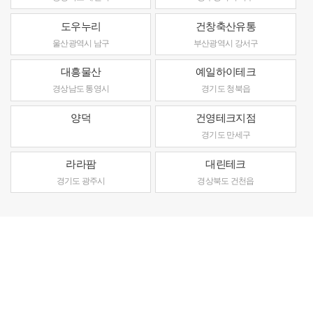
도우누리
건창축산유통
울산광역시 남구
부산광역시 강서구
대흥물산
예일하이테크
경상남도 통영시
경기도 청북읍
양덕
건영테크지점
경기도 만세구
라라팜
대린테크
경기도 광주시
경상북도 건천읍