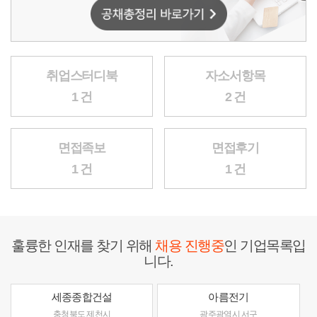
취업스터디북
자소서항목
1 건
2 건
면접족보
면접후기
1 건
1 건
훌륭한 인재를 찾기 위해
채용 진행중
인 기업목록입
니다.
세종종합건설
아름전기
충청북도 제천시
광주광역시 서구