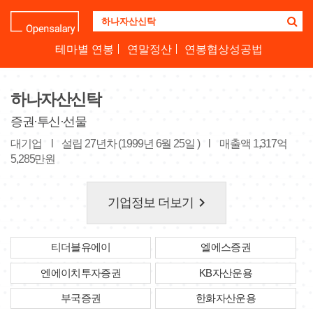
기
업
명
테마별 연봉
연말정산
연봉협상성공법
을
검
색
하나자산신탁
하
세
증권·투신·선물
요
대기업
l
설립 27년차 (1999년 6월 25일 )
l
매출액 1,317억
5,285만원
keyboard_arrow_right
기업정보 더보기
티더블유에이
엘에스증권
엔에이치투자증권
KB자산운용
부국증권
한화자산운용