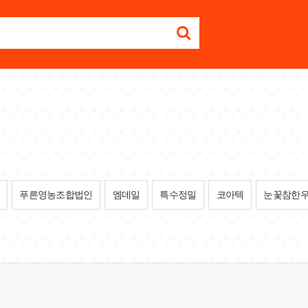
푸른영농조합법인
엠데일
특수정밀
코아텍
눈꽃참한