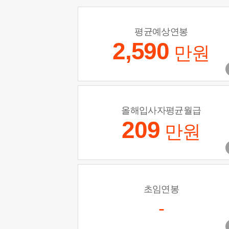
평균예상연봉
2,590
만원
올해입사자평균월급
209
만원
초임연봉
-