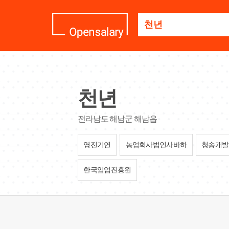
기
업
명
을
검
색
하
세
천년
요
전라남도 해남군 해남읍
영진기연
농업회사법인사바하
청송개발
한국임업진흥원