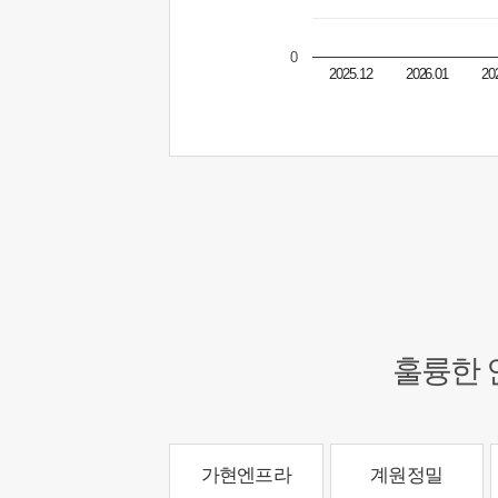
0
2025.12
2026.01
20
훌륭한 
가현엔프라
계원정밀