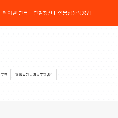
테마별 연봉
연말정산
연봉협상성공법
우포크
평창육가공영농조합법인