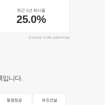
최근 1년 퇴사율
25.0%
정보제공 :
인크루트
,
공공데이터포털
록입니다.
동명정공
유진건설