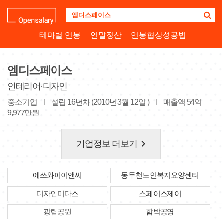
기
업
명
테마별 연봉
연말정산
연봉협상성공법
을
검
색
엠디스페이스
하
세
인테리어·디자인
요
중소기업
l
설립 16년차 (2010년 3월 12일 )
l
매출액 54억
9,977만원
keyboard_arrow_right
기업정보 더보기
에쓰와이이앤씨
동두천노인복지요양센터
디자인미다스
스페이스제이
광림공원
함박공영