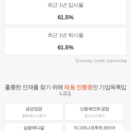
최근 1년 입사율
61.5%
최근 1년 퇴사율
61.5%
정보제공 :
인크루트
,
공공데이터포털
훌륭한 인재를 찾기 위해
채용 진행중
인 기업목록입
니다.
금성앙금
신동페인트공업
충청북도 서원구
경기도 단원구
삼광메디칼
아그라나프루트코리아