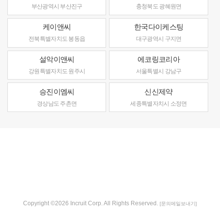
부산광역시 부산진구
충청북도 광혜원면
케이앤씨
한국다이케스팅
전북특별자치도 봉동읍
대구광역시 구지면
설악이앤씨
에코링코리아
강원특별자치도 원주시
서울특별시 강남구
승진이엠씨
신신제약
경상남도 주촌면
세종특별자치시 소정면
Copyright ©2026 Incruit Corp. All Rights Reserved.
[문의메일보내기]