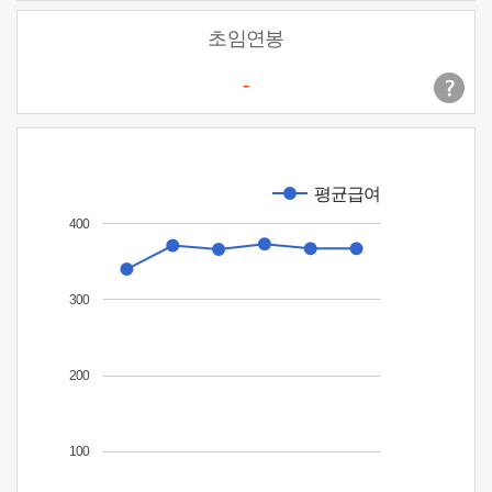
초임연봉
-
평균급여
400
300
200
100