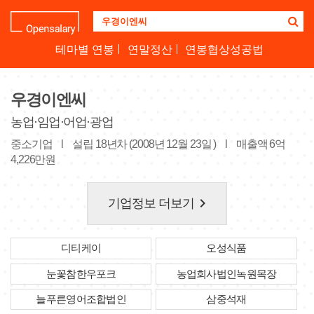
기
업
명
테마별 연봉
연말정산
연봉협상성공법
을
검
색
우경이엔씨
하
세
농업·임업·어업·광업
요
중소기업
l
설립 18년차 (2008년 12월 23일 )
l
매출액 6억
4,226만원
keyboard_arrow_right
기업정보 더보기
디티케이
오성식품
눈꽃참한우포크
농업회사법인녹원목장
늘푸른영어조합법인
삼중석재