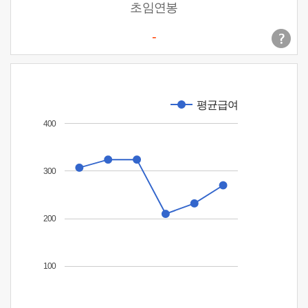
초임연봉
-
평균급여
400
300
200
100