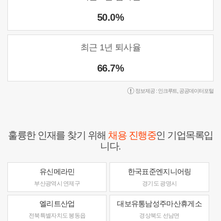
50.0%
최근 1년 퇴사율
66.7%
정보제공 :
인크루트
,
공공데이터포털
훌륭한 인재를 찾기 위해
채용 진행중
인 기업목록입
니다.
유신메라민
한국표준엔지니어링
부산광역시 연제구
경기도 광명시
엘리트산업
대보유통남성주마산휴게소
전북특별자치도 봉동읍
경상북도 선남면