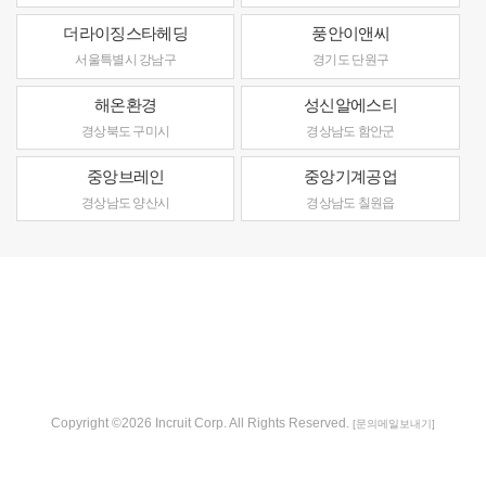
더라이징스타헤딩
풍안이앤씨
서울특별시 강남구
경기도 단원구
해온환경
성신알에스티
경상북도 구미시
경상남도 함안군
중앙브레인
중앙기계공업
경상남도 양산시
경상남도 칠원읍
Copyright ©2026 Incruit Corp. All Rights Reserved.
[문의메일보내기]