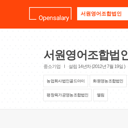
기
업
명
을
검
색
하
세
서원영어조합법
요
중소기업
l
설립 14년차 (2012년 7월 19일 )
농업회사법인골드아이
화원영농조합법인
평창육가공영농조합법인
엘림