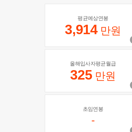
평균예상연봉
3,914
만원
올해입사자평균월급
325
만원
초임연봉
-