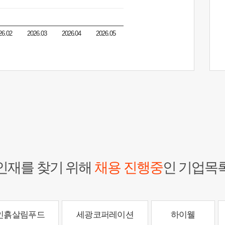
26.02
2026.03
2026.04
2026.05
인재를 찾기 위해
채용 진행중
인 기업목
인흙살림푸드
세광코퍼레이션
하이웰