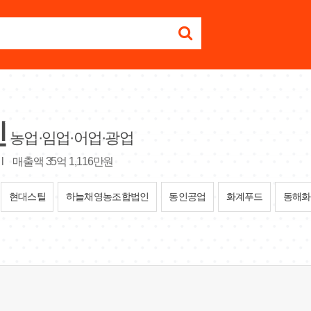
인
농업·임업·어업·광업
l
매출액 35억 1,116만원
현대스틸
하늘채영농조합법인
동인공업
화계푸드
동해화