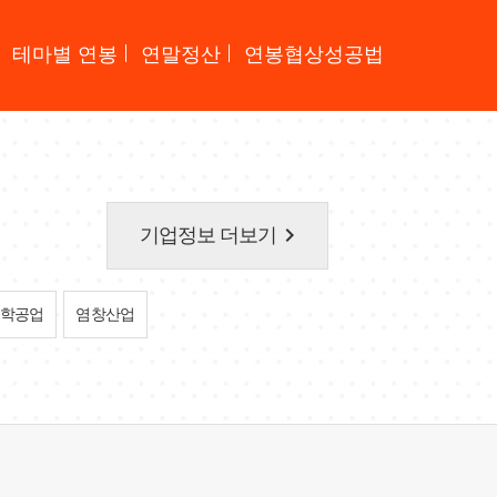
테마별 연봉
연말정산
연봉협상성공법
keyboard_arrow_right
기업정보 더보기
학공업
염창산업