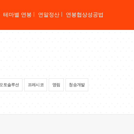
테마별 연봉
연말정산
연봉협상성공법
오토솔루션
프레시코
명림
청송개발