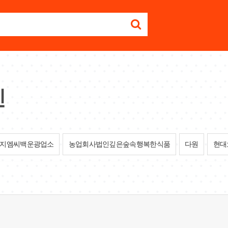
인
지엠씨백운광업소
농업회사법인깊은숲속행복한식품
다원
현대