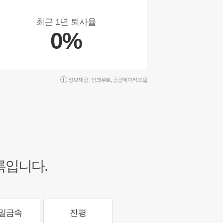
최근 1년 퇴사율
0%
정보제공 :
인크루트
,
공공데이터포털
록입니다.
일금속
진평