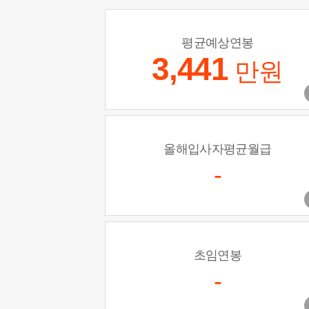
평균예상연봉
3,441
만원
올해입사자평균월급
-
초임연봉
-