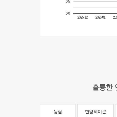
0.5
0.0
2025.12
2026.01
20
훌륭한 
동림
한영레미콘