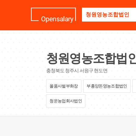
기
업
명
을
검
색
하
세
청원영농조합법
요
충청북도 청주시 서원구 현도면
올품사벌부화장
부흥양돈영농조합법인
청운농업회사법인