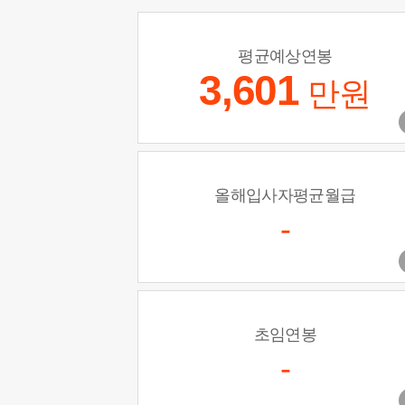
평균예상연봉
3,601
만원
올해입사자평균월급
-
초임연봉
-