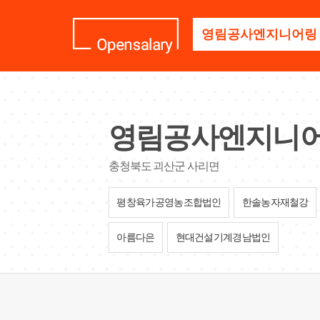
기
업
명
을
검
색
하
세
영림공사엔지니
요
충청북도 괴산군 사리면
평창육가공영농조합법인
한솔농자재철강
아름다은
현대건설기계경남법인