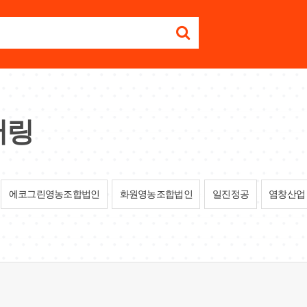
어링
에코그린영농조합법인
화원영농조합법인
일진정공
염창산업