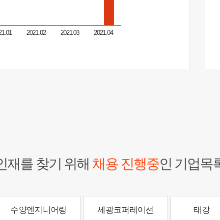
21.01
2021.02
2021.03
2021.04
인재를 찾기 위해
채용 진행중
인 기업목
수양엔지니어링
세광코퍼레이션
태강