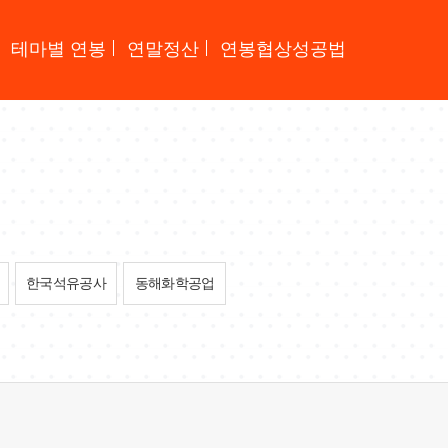
테마별 연봉
연말정산
연봉협상성공법
한국석유공사
동해화학공업