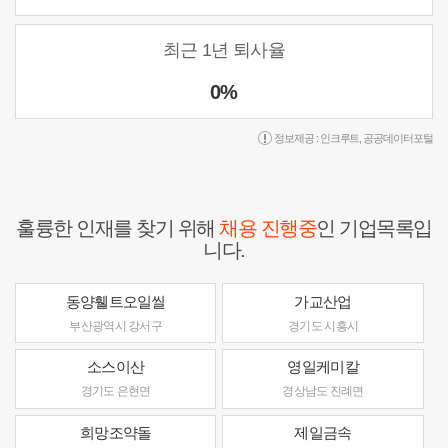
최근 1년 퇴사율
0%
정보제공 :
인크루트
,
공공데이터포털
훌륭한 인재를 찾기 위해
채용 진행중
인 기업목록입
니다.
동양휄트오일씰
가교산업
부산광역시 강서구
경기도 시흥시
소스이산
영일케미칼
경기도 은현면
경상남도 진례면
희망조약돌
제일금속