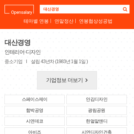
기
업
명
테마별 연봉
연말정산
연봉협상성공법
을
검
색
대산경영
하
세
인테리어·디자인
요
중소기업
l
설립 43년차 (1983년 1월 1일 )
keyboard_arrow_right
기업정보 더보기
스페이스제이
안김디자인
함박공영
광림공원
시연데코
한얼알앤디
아비즈
시연디자인건축