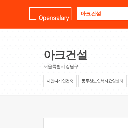
기
업
명
을
검
색
하
세
아크건설
요
서울특별시 강남구
시연디자인건축
동두천노인복지요양센터