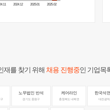
24.11
2024.12
2025.01
2025.02
인재를 찾기 위해
채용 진행중
인 기업목
맥
노무법인 반석
케어라인
한국석
세구
경기도 중원구
충청북도 내북면
대전광역