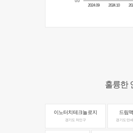
0.0
2024.09
2024.10
20
훌륭한 
이노터치테크놀로지
드림
경기도 처인구
경기도 만