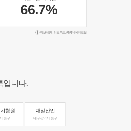
66.7%
정보제공 :
인크루트
,
공공데이터포털
록입니다.
면시험원
대일산업
시 동구
대구광역시 동구