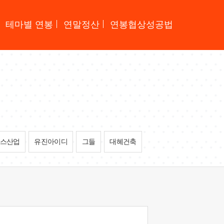
테마별 연봉
연말정산
연봉협상성공법
스산업
유진아이디
그들
대혜건축