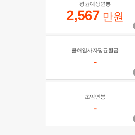
평균예상연봉
2,567
만원
올해입사자평균월급
-
초임연봉
-