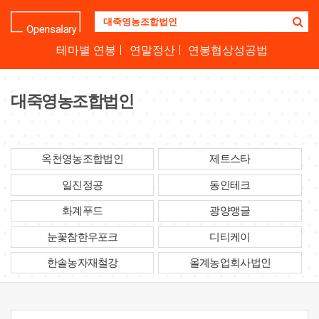
기
업
명
테마별 연봉
연말정산
연봉협상성공법
을
검
색
대죽영농조합법인
하
세
요
옥천영농조합법인
제트스타
일진정공
동인테크
화계푸드
광양앵글
눈꽃참한우포크
디티케이
한솔농자재철강
올계농업회사법인