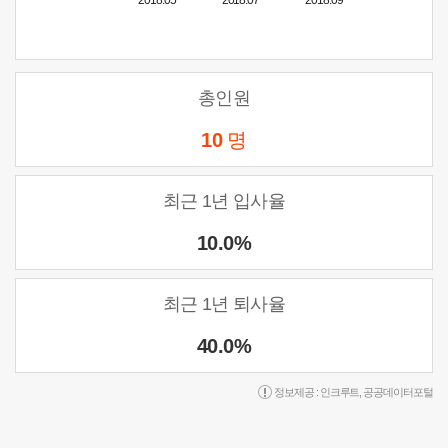
2018.05
2018.07
2018.09
총인원
10
명
최근 1년 입사율
10.0%
최근 1년 퇴사율
40.0%
정보제공 :
인크루트
,
공공데이터포털