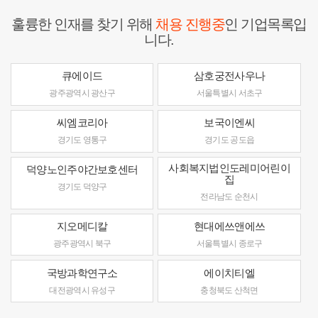
훌륭한 인재를 찾기 위해
채용 진행중
인 기업목록입
니다.
큐에이드
삼호궁전사우나
광주광역시 광산구
서울특별시 서초구
씨엠코리아
보국이엔씨
경기도 영통구
경기도 공도읍
사회복지법인도레미어린이
덕양노인주야간보호센터
집
경기도 덕양구
전라남도 순천시
지오메디칼
현대에쓰앤에쓰
광주광역시 북구
서울특별시 종로구
국방과학연구소
에이치티엘
대전광역시 유성구
충청북도 산척면