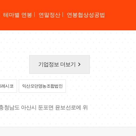
테마별 연봉
연말정산
연봉협상성공법
keyboard_arrow_right
기업정보 더보기
프레시코
익산모던영농조합법인
. 충청남도 아산시 둔포면 윤보선로에 위