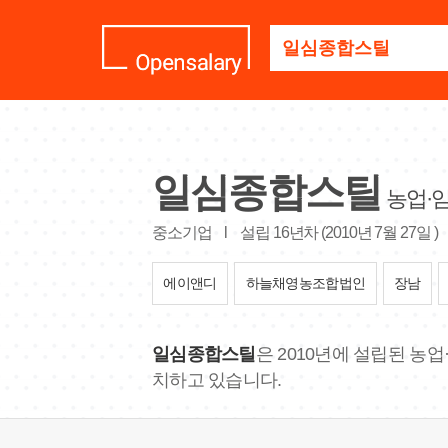
기
업
명
을
검
색
하
세
일심종합스틸
요
농업·
중소기업
l
설립 16년차 (2010년 7월 27일 )
에이앤디
하늘채영농조합법인
장남
일심종합스틸
은 2010년에 설립된 농
치하고 있습니다.