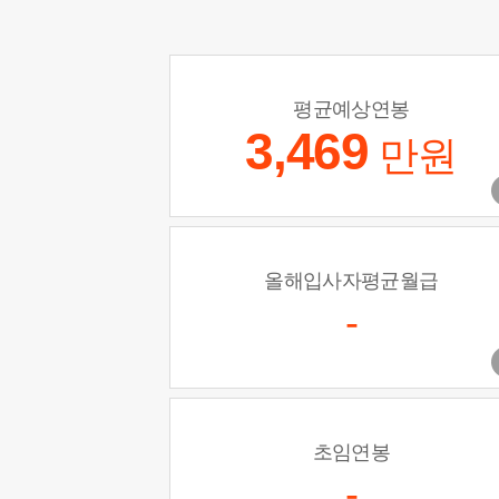
평균예상연봉
3,469
만원
올해입사자평균월급
-
초임연봉
-