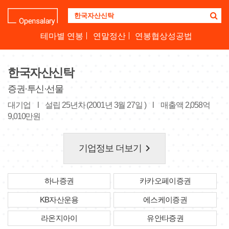
기
업
명
테마별 연봉
연말정산
연봉협상성공법
을
검
색
한국자산신탁
하
세
증권·투신·선물
요
대기업
l
설립 25년차 (2001년 3월 27일 )
l
매출액 2,058억
9,010만원
keyboard_arrow_right
기업정보 더보기
하나증권
카카오페이증권
KB자산운용
에스케이증권
라온지아이
유안타증권