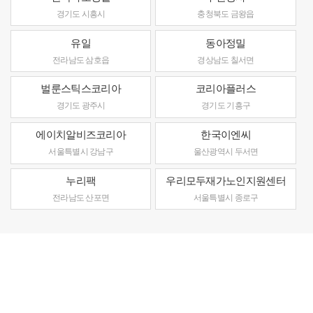
경기도 시흥시
충청북도 금왕읍
유일
동아정밀
전라남도 삼호읍
경상남도 칠서면
벌룬스틱스코리아
코리아플러스
경기도 광주시
경기도 기흥구
에이치알비즈코리아
한국이엔씨
서울특별시 강남구
울산광역시 두서면
누리팩
우리모두재가노인지원센터
전라남도 산포면
서울특별시 종로구