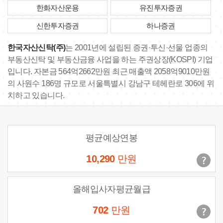
한화자산운용
유진투자증권
신한투자증권
하나증권
한국자산신탁(주)
는 2001년에 설립된 증권·투신·선물 업종의
부동산신탁 및 부동산금융 사업을 하는 주권상장(KOSPI) 기업
입니다. 자본금 564억2662만원 최근 매출액 2058억9010만원
의 사원수 186명 규모로 서울특별시 강남구 테헤란로 306에 위
치하고 있습니다.
평균예상연봉
10,290
만원
올해입사자평균월급
702
만원