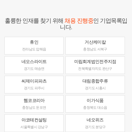
훌륭한 인재를 찾기 위해
채용 진행중
인 기업목록입
니다.
휴인
거산케미칼
전라남도 압해읍
충청남도 서북구
네오스라이트
미립회계법인전주지점
경기도 매송면
전북특별자치도 완산구
씨제이피파츠
대림종합주류
경기도 파주시
경기도 시흥시
헴코코리아
이가식품
충청남도 둔포면
충청북도 대소읍
아코테컨설팅
네오위즈
서울특별시 강남구
경기도 분당구