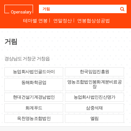
기
업
명
테마별 연봉
연말정산
연봉협상성공법
을
검
색
거림
하
세
요
경상남도 거창군 거창읍
농업회사법인골드아이
한국임업진흥원
영농조합법인봉화계분비료공
동해화학공업
장
현대건설기계경남법인
농업회사법인진산명가
화계푸드
삼중석재
옥천영농조합법인
엘림