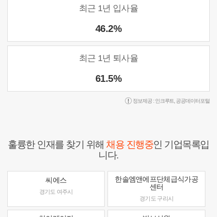
최근 1년 입사율
46.2%
최근 1년 퇴사율
61.5%
정보제공 :
인크루트
,
공공데이터포털
훌륭한 인재를 찾기 위해
채용 진행중
인 기업목록입
니다.
한솔엠앤에프단체급식가공
씨에스
센터
경기도 여주시
경기도 구리시