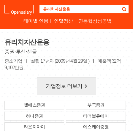
기
업
명
테마별 연봉
연말정산
연봉협상성공법
을
검
색
유리치자산운용
하
세
증권·투신·선물
요
중소기업
l
설립 17년차 (2009년 4월 29일 )
l
매출액 32억
9,102만원
keyboard_arrow_right
기업정보 더보기
엘에스증권
부국증권
하나증권
티더블유에이
라온지아이
에스케이증권