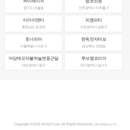
하이레이저
법보선원
경기도 초월읍
인천광역시 미추홀구
티아이앤티
피엠피티
충청남도 둔포면
인천광역시 남동구
토너피아
한독전자터보
서울특별시 서초구
경상북도 진량읍
마당에모닥불하늘엔둥근달
루브캠코리아
대전광역시 동구
대구광역시 달서구
Copyright ©2026 Incruit Corp. All Rights Reserved.
[문의메일보내기]