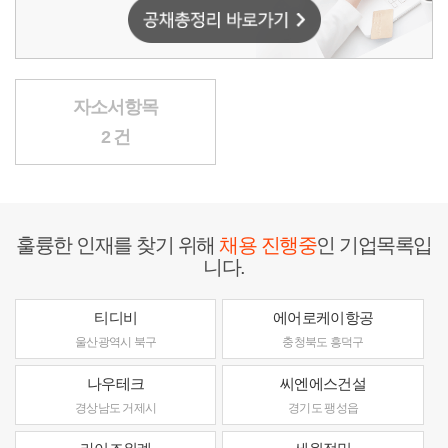
자소서항목
2 건
훌륭한 인재를 찾기 위해
채용 진행중
인 기업목록입
니다.
티디비
에어로케이항공
울산광역시 북구
충청북도 흥덕구
나우테크
씨엔에스건설
경상남도 거제시
경기도 팽성읍