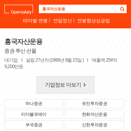
기
업
명
테마별 연봉
연말정산
연봉협상성공법
을
검
색
흥국자산운용
하
세
증권·투신·선물
요
대기업
l
설립 27년차 (1999년 8월 23일 )
l
매출액 254억
9,200만원
keyboard_arrow_right
기업정보 더보기
하나증권
유진투자증권
티더블유에이
한화자산운용
부국증권
신한투자증권