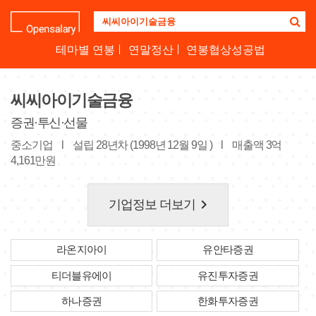
기
업
명
테마별 연봉
연말정산
연봉협상성공법
을
검
색
씨씨아이기술금융
하
세
증권·투신·선물
요
중소기업
l
설립 28년차 (1998년 12월 9일 )
l
매출액 3억
4,161만원
keyboard_arrow_right
기업정보 더보기
라온지아이
유안타증권
티더블유에이
유진투자증권
하나증권
한화투자증권