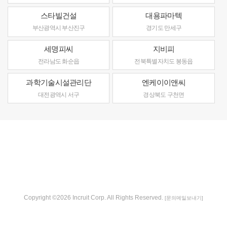
스타빌건설
대용파마텍
부산광역시 부산진구
경기도 만세구
세명피씨
지비피
전라남도 화순읍
전북특별자치도 봉동읍
과학기술시설관리단
엔케이이앤씨
대전광역시 서구
경상북도 구천면
Copyright ©2026 Incruit Corp. All Rights Reserved.
[문의메일보내기]