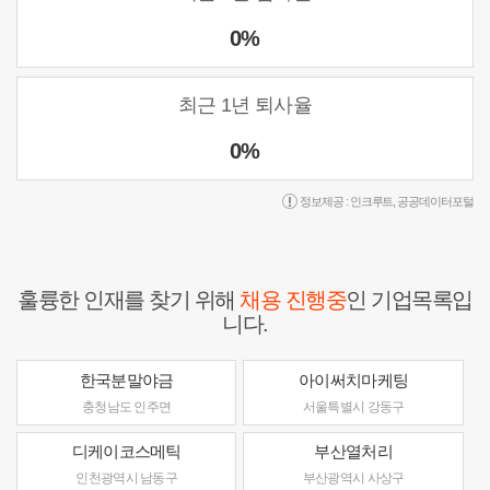
0%
최근 1년 퇴사율
0%
정보제공 :
인크루트
,
공공데이터포털
훌륭한 인재를 찾기 위해
채용 진행중
인 기업목록입
니다.
한국분말야금
아이써치마케팅
충청남도 인주면
서울특별시 강동구
디케이코스메틱
부산열처리
인천광역시 남동구
부산광역시 사상구