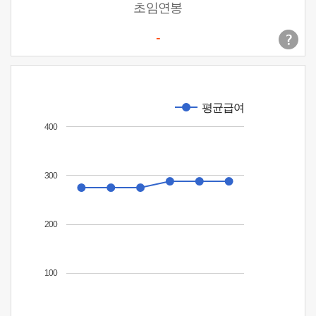
초임연봉
-
평균급여
400
300
200
100